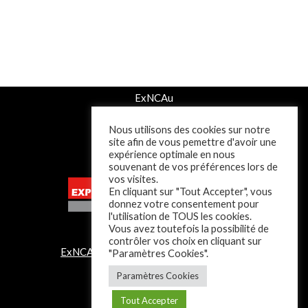
ExNCAu
Tél : 02.61.82.00.75
Nous utilisons des cookies sur notre
47-49 Rue de l'Avenir
site afin de vous pemettre d'avoir une
14800 Deauville
expérience optimale en nous
contact@exncau.fr
souvenant de vos préférences lors de
vos visites.
En cliquant sur "Tout Accepter", vous
donnez votre consentement pour
l'utilisation de TOUS les cookies.
Vous avez toutefois la possibilité de
contrôler vos choix en cliquant sur
ExNCAu
| Développé par ExNCAu - 2021
"Paramètres Cookies".
Paramètres Cookies
L
i
Tout Accepter
L