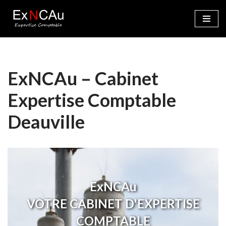
Aller
au
contenu
ExNCAu – Cabinet
Expertise Comptable
Deauville
ExNCAu
VOTRE CABINET D'EXPERTISE
COMPTABLE